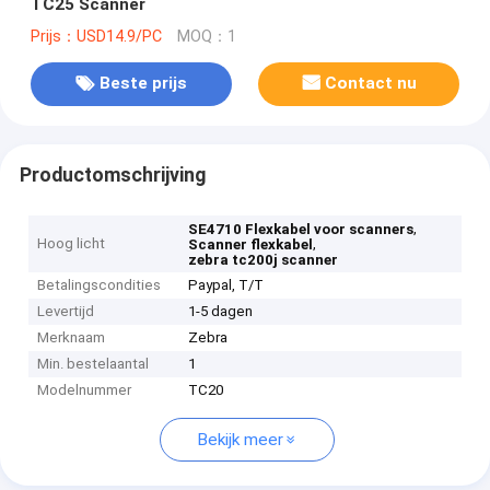
TC25 Scanner
Prijs：USD14.9/PC
MOQ：1
Beste prijs
Contact nu
Productomschrijving
,
SE4710 Flexkabel voor scanners
Hoog licht
,
Scanner flexkabel
zebra tc200j scanner
Betalingscondities
Paypal, T/T
Levertijd
1-5 dagen
Merknaam
Zebra
Min. bestelaantal
1
Modelnummer
TC20
Bekijk meer